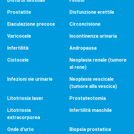
Disturbi sessuali
Fimosi
Prostatite
Disfunzione erettile
Eiaculazione precoce
Circoncisione
Varicocele
Incontinenza urinaria
Infertilità
Andropausa
Cistocele
Neoplasia renale (tumore
al rene)
Infezioni vie urinarie
Neoplasia vescicale
(tumore alla vescica)
Litotrissia laser
Prostatectomia
Litotrissia
Infertilità maschile
extracorporea
Onde d'urto
Biopsia prostatica