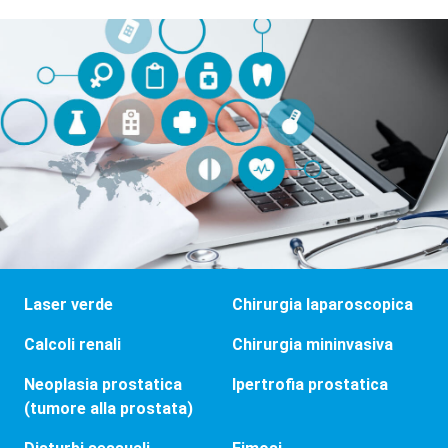
Laser verde
Chirurgia laparoscopica
Calcoli renali
Chirurgia mininvasiva
Neoplasia prostatica
Ipertrofia prostatica
(tumore alla prostata)